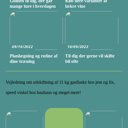
Guiden til dig, der går
Køb flere varianter af
mange ture i hverdagen
lækre vine
09/10/2022
10/09/2022
Planlægning og rutine af
Til dig der gerne vil skifte
dine træning
bil ofte
Vejledning om udskiftning af 11 kg gasflaske hos jem og fix,
speed vinkel hos bauhaus og meget mere!