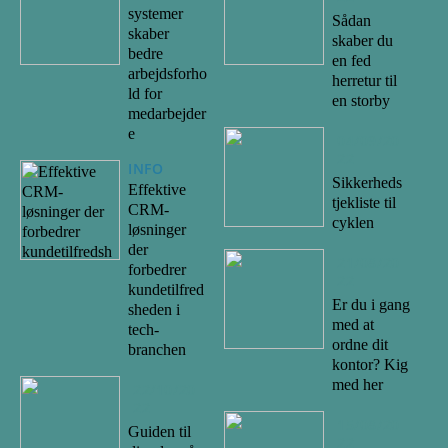
systemer
Sådan
skaber
skaber du
bedre
en fed
arbejdsforho
herretur til
ld for
en storby
medarbejder
e
04/09/20
22
INFO
Sikkerheds
Effektive
tjekliste til
CRM-
cyklen
løsninger
der
21/08/20
forbedrer
22
kundetilfred
Er du i gang
sheden i
med at
tech-
ordne dit
branchen
kontor? Kig
med her
22/10/20
22
15/08/20
Guiden til
22