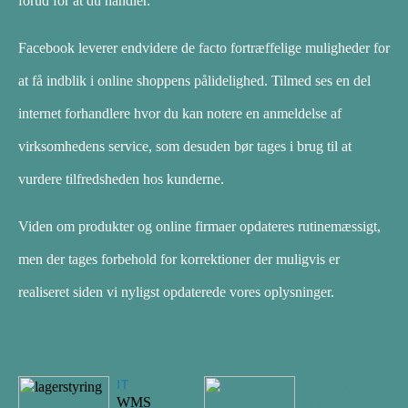
forud for at du handler.
Facebook leverer endvidere de facto fortræffelige muligheder for
at få indblik i online shoppens pålidelighed. Tilmed ses en del
internet forhandlere hvor du kan notere en anmeldelse af
virksomhedens service, som desuden bør tages i brug til at
vurdere tilfredsheden hos kunderne.
Viden om produkter og online firmaer opdateres rutinemæssigt,
men der tages forbehold for korrektioner der muligvis er
realiseret siden vi nyligst opdaterede vores oplysninger.
IT
08/09/20
WMS
22