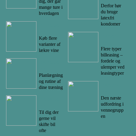
dig, der går
Derfor bør
mange ture i
du bruge
hverdagen
latexfri
kondomer
17/10/20
22
14/08/20
Køb flere
22
varianter af
Flere typer
lækre vine
billeasing –
fordele og
09/10/20
ulemper ved
22
leasingtyper
Planlægning
og rutine af
19/07/20
dine træning
22
Den næste
10/09/20
udfordring i
22
vennegrupp
Til dig der
en
gerne vil
skifte bil
ofte