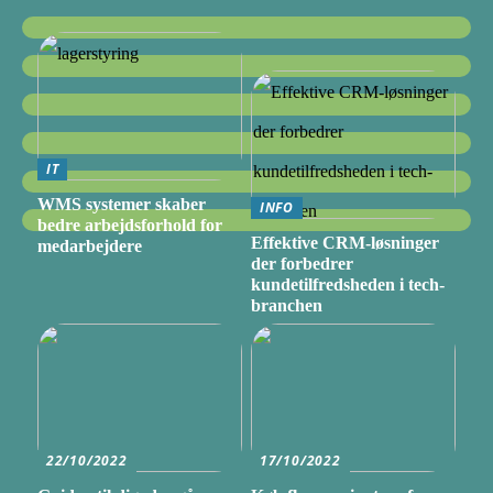
IT
WMS systemer skaber
INFO
bedre arbejdsforhold for
Effektive CRM-løsninger
medarbejdere
der forbedrer
kundetilfredsheden i tech-
branchen
22/10/2022
17/10/2022