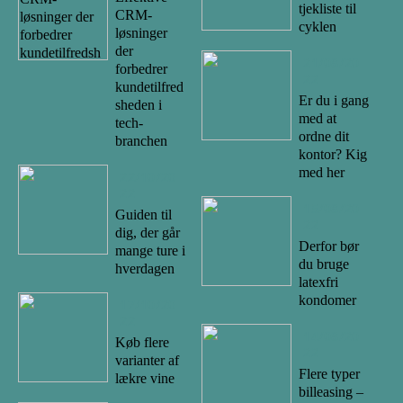
tjekliste til
CRM-
cyklen
løsninger
der
21/08/20
forbedrer
22
kundetilfred
Er du i gang
sheden i
med at
tech-
ordne dit
branchen
kontor? Kig
med her
22/10/20
22
15/08/20
Guiden til
22
dig, der går
Derfor bør
mange ture i
du bruge
hverdagen
latexfri
kondomer
17/10/20
22
14/08/20
Køb flere
22
varianter af
Flere typer
lækre vine
billeasing –