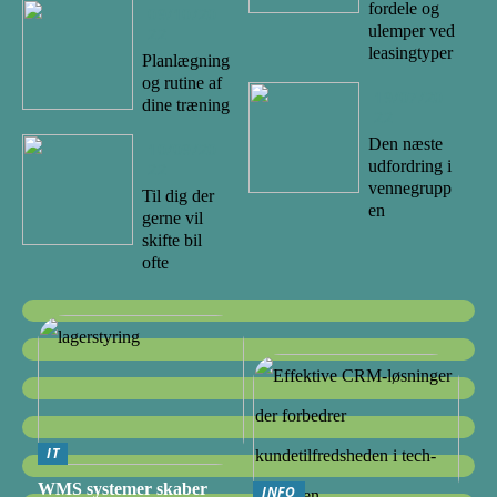
fordele og
09/10/20
ulemper ved
22
leasingtyper
Planlægning
og rutine af
19/07/20
dine træning
22
Den næste
10/09/20
udfordring i
22
vennegrupp
Til dig der
en
gerne vil
skifte bil
ofte
IT
WMS systemer skaber
INFO