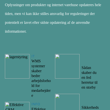
Oplysninger om produkter og internet varehuse opdateres hele
tiden, men vi kan ikke stilles ansvarlig for reguleringer der
potentielt er lavet efter sidste opdatering af de anvendte
informationer.
IT
08/09/20
WMS
22
systemer
Sådan
skaber
skaber du
bedre
en fed
arbejdsforho
herretur til
ld for
en storby
medarbejder
e
04/09/20
22
INFO
Sikkerheds
Effektive