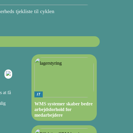
erheds tjekliste til cyklen
 at få
IT
mlig
WMS systemer skaber bedre
arbejdsforhold for
medarbejdere