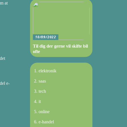
om at
10/09/2022
Til dig der gerne vil skifte bil
ofte
det
elektronik
saas
del e-
tech
it
online
e-handel