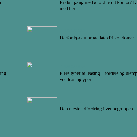
i
Er du i gang med at ordne dit kontor? K
med her
15/08/2022
Derfor bør du bruge latexfri kondomer
14/08/2022
ning
Flere typer billeasing – fordele og ulem
ved leasingtyper
19/07/2022
Den næste udfordring i vennegruppen