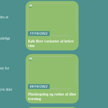
des at
17/10/2022
ndeligt
Køb flere varianter af lækre
vine
som for
09/10/2022
gvis ikke
Planlægning og rutine af dine
træning