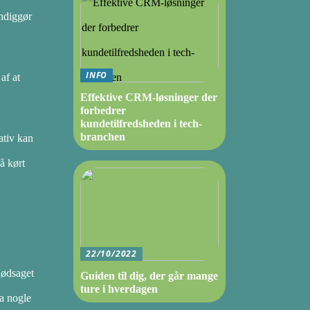
endiggør
INFO
af at
Effektive CRM-løsninger der
forbedrer
kundetilfredsheden i tech-
branchen
ativ kan
å kørt
22/10/2022
 nødsaget
Guiden til dig, der går mange
ture i hverdagen
da nogle