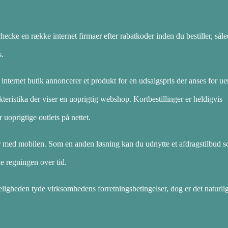
ecke en række internet firmaer efter rabatkoder inden du bestiller, såle
s.
n internet butik annoncerer et produkt for en udsalgspris der anses for ue
eristika der viser en uoprigtig webshop. Kortbestillinger er heldigvis
r uoprigtige outlets på nettet.
nger med mobilen. Som en anden løsning kan du udnytte et afdragstilbud 
ke regningen over tid.
eligheden tyde virksomhedens forretningsbetingelser, dog er det naturli