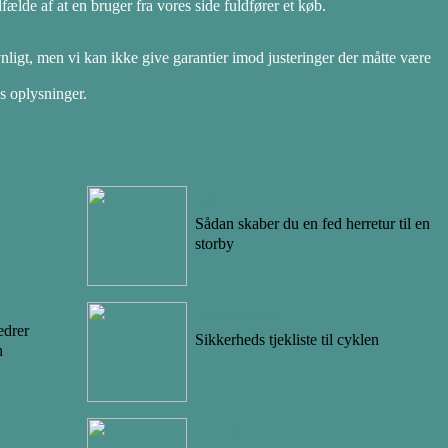
ælde af at en bruger fra vores side fuldfører et køb.
ligt, men vi kan ikke give garantier imod justeringer der måtte være
s oplysninger.
08/09/2022
Sådan skaber du en fed herretur til en
storby
04/09/2022
edrer
Sikkerheds tjekliste til cyklen
n
21/08/2022