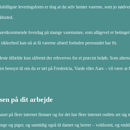
illigste leveringsform er dog at du selv henter varerne, som jo nødv
ldssted.
 næstkommende hverdag på mange varenumre, som alligevel er betinget 
sikkerhed kan nå at få varerne afsted forinden personalet har fri.
leste tilfælde kun såfremt der erhverves for et præcist beløb. Som altern
den hensyn til om du er tæt på Fredericia, Varde eller Aars – vil være at f
ssen på dit arbejde
eauet på flere internet firmaer og for det har flere internet outlets set sig
drenge og piger, og samtidig også til damer og herrer – voldsomt, og end