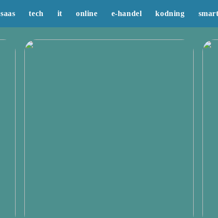
saas
tech
it
online
e-handel
kodning
smar