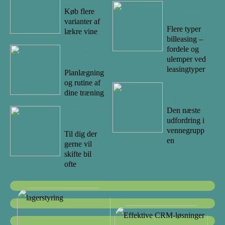
14/08/20
Køb flere
22
varianter af
Flere typer
lækre vine
billeasing –
fordele og
09/10/20
ulemper ved
22
leasingtyper
Planlægning
og rutine af
19/07/20
dine træning
22
Den næste
10/09/20
udfordring i
22
vennegrupp
Til dig der
en
gerne vil
skifte bil
ofte