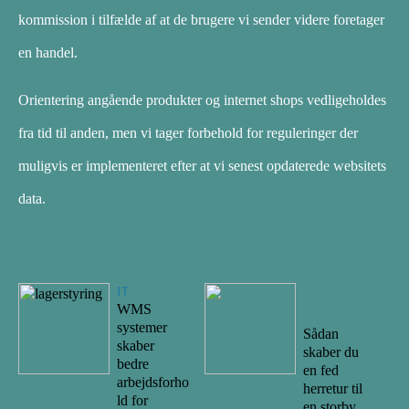
kommission i tilfælde af at de brugere vi sender videre foretager
en handel.
Orientering angående produkter og internet shops vedligeholdes
fra tid til anden, men vi tager forbehold for reguleringer der
muligvis er implementeret efter at vi senest opdaterede websitets
data.
IT
08/09/20
WMS
22
systemer
Sådan
skaber
skaber du
bedre
en fed
arbejdsforho
herretur til
ld for
en storby