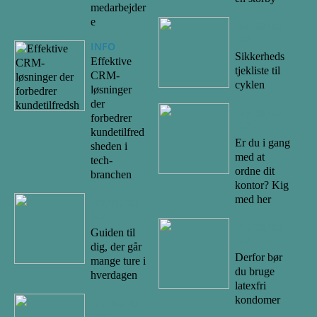
medarbejder
e
04/09/20
22
INFO
Sikkerheds
Effektive
tjekliste til
CRM-
cyklen
løsninger
der
21/08/20
forbedrer
22
kundetilfred
Er du i gang
sheden i
med at
tech-
ordne dit
branchen
kontor? Kig
med her
22/10/20
22
15/08/20
Guiden til
22
dig, der går
Derfor bør
mange ture i
du bruge
hverdagen
latexfri
kondomer
17/10/20
22