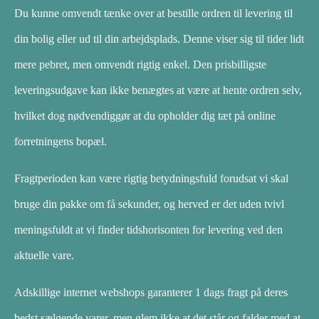
Du kunne omvendt tænke over at bestille ordren til levering til
din bolig eller ud til din arbejdsplads. Denne viser sig til tider lidt
mere pebret, men omvendt rigtig enkel. Den prisbilligste
leveringsudgave kan ikke benægtes at være at hente ordren selv,
hvilket dog nødvendiggør at du opholder dig tæt på online
forretningens bopæl.
Fragtperioden kan være rigtig betydningsfuld forudsat vi skal
bruge din pakke om få sekunder, og herved er det uden tvivl
meningsfuldt at vi finder tidshorisonten for levering ved den
aktuelle vare.
Adskillige internet webshops garanterer 1 dags fragt på deres
bedst sælgende varer, men glem ikke at det står og falder med at