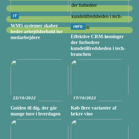
IT
WMS systemer skaber
INFO
bedre arbejdsforhold for
Effektive CRM-løsninger
medarbejdere
der forbedrer
kundetilfredsheden i tech-
branchen
22/10/2022
17/10/2022
Guiden til dig, der går
Køb flere varianter af
mange ture i hverdagen
lækre vine