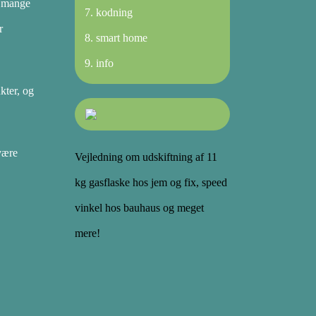
i mange
kodning
r
smart home
info
kter, og
være
Vejledning om udskiftning af 11
kg gasflaske hos jem og fix, speed
vinkel hos bauhaus og meget
mere!