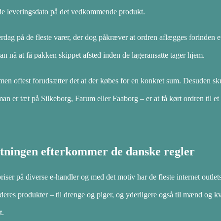
ede leveringsdato på det vedkommende produkt.
dag på de fleste varer, der dog påkræver at ordren aflægges forinden et
an nå at få pakken skippet afsted inden de lageransatte tager hjem.
, men oftest forudsætter det at der købes for en konkret sum. Desuden s
man er tæt på Silkeborg, Farum eller Faaborg – er at få kørt ordren til et
etningen efterkommer de danske regler
priser på diverse e-handler og med det motiv har de fleste internet outlet
eres produkter – til drenge og piger, og yderligere også til mænd og k
t.