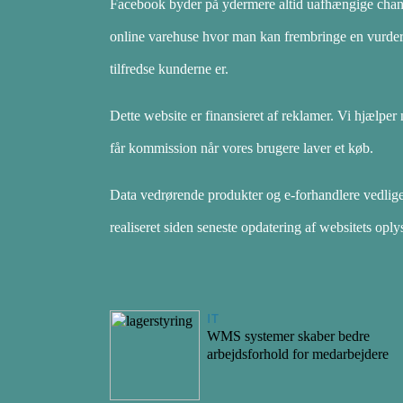
Facebook byder på ydermere altid uafhængige chan
online varehuse hvor man kan frembringe en vurder
tilfredse kunderne er.
Dette website er finansieret af reklamer. Vi hjælper 
får kommission når vores brugere laver et køb.
Data vedrørende produkter og e-forhandlere vedligeh
realiseret siden seneste opdatering af websitets oply
IT
WMS systemer skaber bedre
arbejdsforhold for medarbejdere