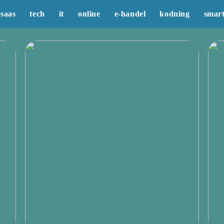
saas
tech
it
online
e-handel
kodning
smar