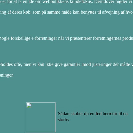
cer for at få en idé om webbutikkens kundefokus. Derudover møder v
ing af deres køb, som på samme måde kan benyttes til afvejning af hvo
nogle forskellige e-forretninger når vi præsenterer forretningernes produ
oldes ofte, men vi kan ikke give garantier imod justeringer der måtte 
sninger.
08/09/2022
Sådan skaber du en fed herretur til en
storby