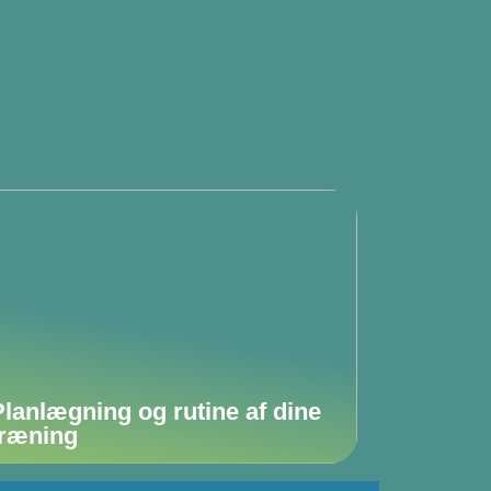
Planlægning og rutine af dine
træning