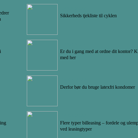
04/09/2022
edrer
Sikkerheds tjekliste til cyklen
n
21/08/2022
i
Er du i gang med at ordne dit kontor? K
med her
15/08/2022
Derfor bør du bruge latexfri kondomer
14/08/2022
ning
Flere typer billeasing – fordele og ulem
ved leasingtyper