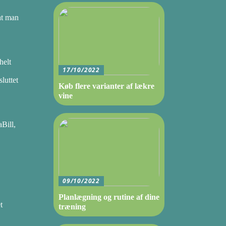
 at man
helt
17/10/2022
luttet
Køb flere varianter af lækre
vine
Bill,
09/10/2022
Planlægning og rutine af dine
t
træning