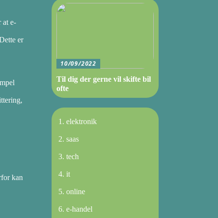
 at e-
Dette er
10/09/2022
Til dig der gerne vil skifte bil
empel
ofte
ttering,
elektronik
saas
tech
it
rfor kan
online
e-handel