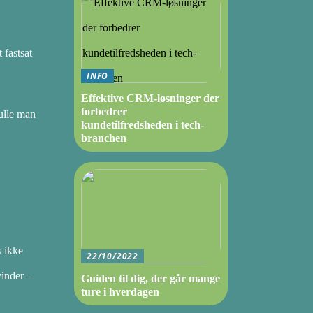
 fastsat
INFO
Effektive CRM-løsninger der
forbedrer
kulle man
kundetilfredsheden i tech-
branchen
s ikke
22/10/2022
vinder –
Guiden til dig, der går mange
ture i hverdagen