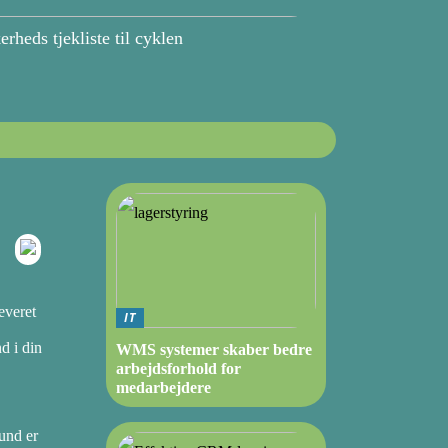
erheds tjekliste til cyklen
everet
IT
nd i din
WMS systemer skaber bedre
arbejdsforhold for
medarbejdere
rund er