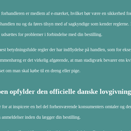
e forhandleren er medlem af e-mærket, hvilket bør være en sikkerhed for
e-handlen nu og da føres tilsyn med af sagkyndige som kender reglerne. 
 udsættes for problemer i forbindelse med din bestilling.
est betydningsfulde regler der har indflydelse på handlen, som for eks
sammenhæng er det virkelig afgørende, at man stadigvæk bevarer ens kvi
set om man skal købe til en dreng eller pige.
en opfylder den officielle danske lovgivning
r for at inspicere en hel del forhenværende konsumenters omtaler og de
 anmeldelser inden du lægger din bestilling.