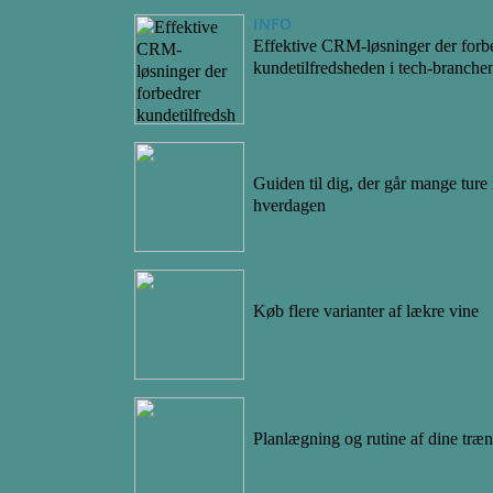
INFO
Effektive CRM-løsninger der forb
kundetilfredsheden i tech-branche
22/10/2022
Guiden til dig, der går mange ture 
hverdagen
17/10/2022
Køb flere varianter af lækre vine
09/10/2022
Planlægning og rutine af dine træ