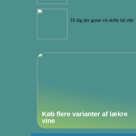
10/09/2022
Til dig der gerne vil skifte bil ofte
Køb flere varianter af lækre
vine