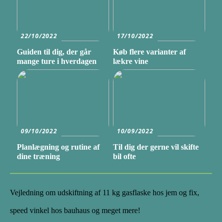
22/10/2022
17/10/2022
Guiden til dig, der går
Køb flere varianter af
mange ture i hverdagen
lækre vine
09/10/2022
10/09/2022
Planlægning og rutine af
Til dig der gerne vil skifte
dine træning
bil ofte
Vejledning om udskiftning af 11 kg gasflaske hos jem og fix,
speed vinkel hos bauhaus og meget mere!