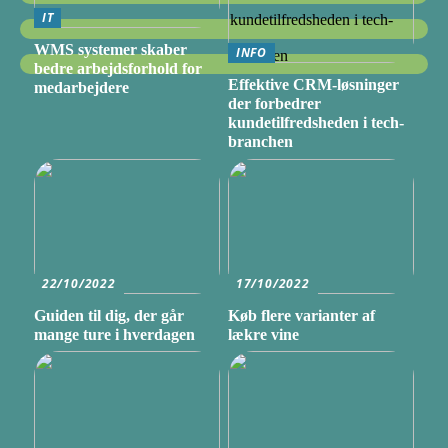
IT
WMS systemer skaber
INFO
bedre arbejdsforhold for
Effektive CRM-løsninger
medarbejdere
der forbedrer
kundetilfredsheden i tech-
branchen
22/10/2022
17/10/2022
Guiden til dig, der går
Køb flere varianter af
mange ture i hverdagen
lækre vine