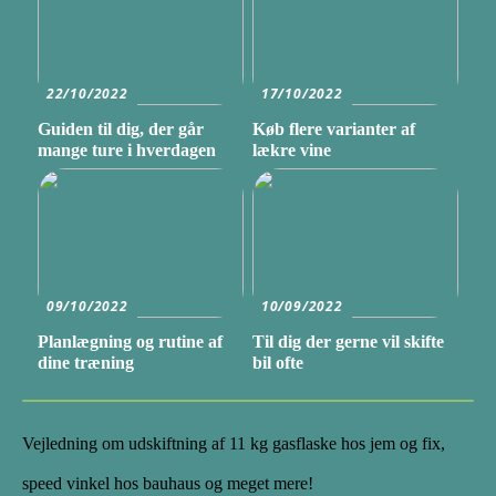
22/10/2022
17/10/2022
Guiden til dig, der går
Køb flere varianter af
mange ture i hverdagen
lækre vine
09/10/2022
10/09/2022
Planlægning og rutine af
Til dig der gerne vil skifte
dine træning
bil ofte
Vejledning om udskiftning af 11 kg gasflaske hos jem og fix,
speed vinkel hos bauhaus og meget mere!