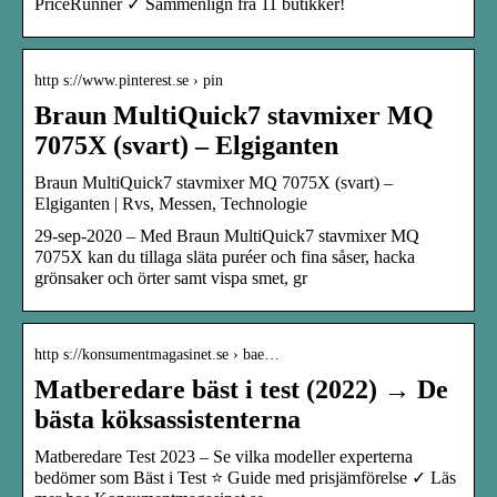
PriceRunner ✓ Sammenlign fra 11 butikker!
http s://www.pinterest.se › pin
Braun MultiQuick7 stavmixer MQ
7075X (svart) – Elgiganten
Braun MultiQuick7 stavmixer MQ 7075X (svart) –
Elgiganten | Rvs, Messen, Technologie
29-sep-2020 – Med Braun MultiQuick7 stavmixer MQ
7075X kan du tillaga släta puréer och fina såser, hacka
grönsaker och örter samt vispa smet, gr
http s://konsumentmagasinet.se › bae…
Matberedare bäst i test (2022) → De
bästa köksassistenterna
Matberedare Test 2023 – Se vilka modeller experterna
bedömer som Bäst i Test ⭐ Guide med prisjämförelse ✓ Läs