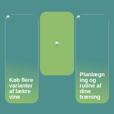
Planlægn
Køb flere
ing og
varianter
rutine af
af lækre
dine
vine
træning