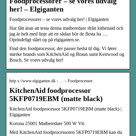
Foodprocessorer – se vores udvalg
her! – Elgiganten
Foodprocessorer – se vores udvalg her! | Elgiganten
Har fått äran att testa denna matberedare ifrån kithenaid och
jag är helt med linje att en sådan bör de flesta ha …
Oprindeligt slået op på elgiganten.se.
Find den foodprocessor, der passer bedst til dig. Vi fører
stærke brands som KitchenAid og Braun samt Kenwood og
Bosch. Se vores udvalg her!
http s://www.elgiganten.dk › … › Foodprocessor
KitchenAid foodprocessor
5KFP0719EBM (matte black)
KitchenAid foodprocessor 5KFP0719EBM (matte black) |
Elgiganten
Korona 25001 Matberedare 500 W Vit.
Med KitchenAid foodprocessoren 5KFP0719EBM kan du