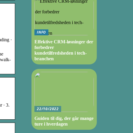
INFO
nding ·
Effektive CRM-løsninger der
forbedrer
kundetilfredsheden i tech-
ne
branchen
ywalk-
 · 3.
22/10/2022
Guiden til dig, der går mange
ture i hverdagen