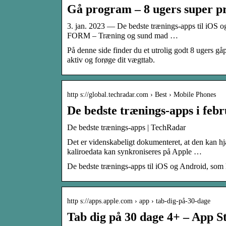
Gå program – 8 ugers super pro
3. jan. 2023 — De bedste trænings-apps til iOS o
FORM – Træning og sund mad …
På denne side finder du et utrolig godt 8 ugers g
aktiv og forøge dit vægttab.
http s://global.techradar.com › Best › Mobile Phones
De bedste trænings-apps i feb
De bedste trænings-apps | TechRadar
Det er videnskabeligt dokumenteret, at den kan hj
kaliroedata kan synkroniseres på Apple …
De bedste trænings-apps til iOS og Android, som h
http s://apps.apple.com › app › tab-dig-på-30-dage
Tab dig på 30 dage 4+ – App S