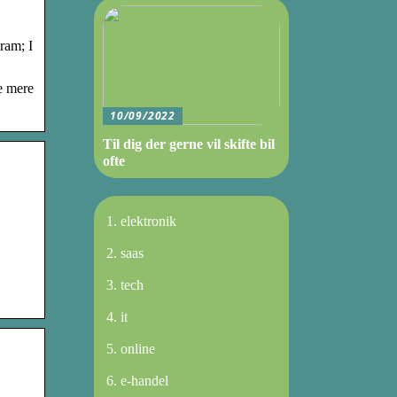
ram; I
e mere
10/09/2022
Til dig der gerne vil skifte bil
ofte
elektronik
saas
tech
it
online
e-handel