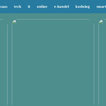
saas
tech
it
online
e-handel
kodning
smar