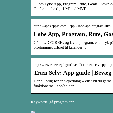
… om Løbe App, Program, Rute, Goals. Download 
Gå for at tabe dig 1 Måned MVP.
http s://apps.apple.com › app › løbe-app-program-rute
Løbe App, Program, Rute, Goa
Gå til UDFORSK, og lav et program, eller tryk på 
programmet tilføjet til kalender …
http s://www.bevaegdigforlivet.dk › traen-selv-app › a
Træn Selv: App-guide | Bevæg d
Har du brug for en vejledning – eller vil du gern
funktionerne i app’en her.
Keywords: gå program app