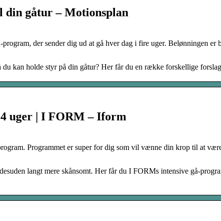
il din gåtur – Motionsplan
program, der sender dig ud at gå hver dag i fire uger. Belønningen er 
å du kan holde styr på din gåtur? Her får du en række forskellige forslag
å 4 uger | I FORM – Iform
åprogram. Programmet er super for dig som vil vænne din krop til at vær
og desuden langt mere skånsomt. Her får du I FORMs intensive gå-progr