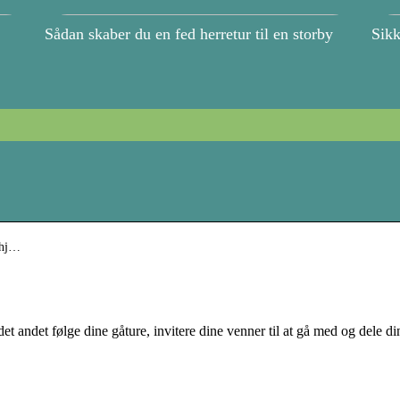
Sådan skaber du en fed herretur til en storby
Sikk
k.hj…
et andet følge dine gåture, invitere dine venner til at gå med og dele di