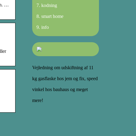
ch. …
kodning
smart home
info
ller
Vejledning om udskiftning af 11
kg gasflaske hos jem og fix, speed
vinkel hos bauhaus og meget
mere!