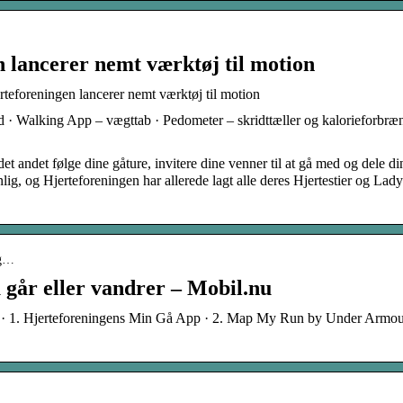
 lancerer nemt værktøj til motion
foreningen lancerer nemt værktøj til motion
d · Walking App – vægttab · Pedometer – skridttæller og kalorieforbræ
et andet følge dine gåture, invitere dine venner til at gå med og dele di
g, og Hjerteforeningen har allerede lagt alle deres Hjertestier og Lad
-g…
u går eller vandrer – Mobil.nu
ur · 1. Hjerteforeningens Min Gå App · 2. Map My Run by Under Armour