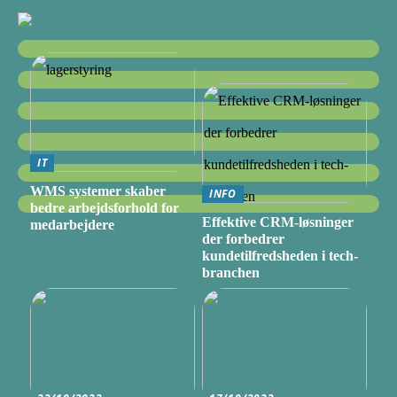
IT
WMS systemer skaber
INFO
bedre arbejdsforhold for
Effektive CRM-løsninger
medarbejdere
der forbedrer
kundetilfredsheden i tech-
branchen