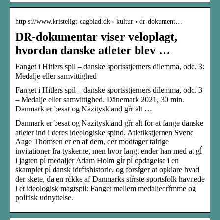
http s://www.kristeligt-dagblad.dk › kultur › dr-dokument…
DR-dokumentar viser veloplagt,
hvordan danske atleter blev …
Fanget i Hitlers spil – danske sportsstjerners dilemma, odc. 3:
Medalje eller samvittighed
Fanget i Hitlers spil – danske sportsstjerners dilemma, odc. 3
– Medalje eller samvittighed. Dänemark 2021, 30 min.
Danmark er besat og Nazityskland gřr alt …
Danmark er besat og Nazityskland gřr alt for at fange danske
atleter ind i deres ideologiske spind. Atletikstjernen Svend
Aage Thomsen er en af dem, der modtager talrige
invitationer fra tyskerne, men hvor langt ender han med at gĺ
i jagten pĺ medaljer Adam Holm gĺr pĺ opdagelse i en
skamplet pĺ dansk idrćtshistorie, og forsřger at opklare hvad
der skete, da en rćkke af Danmarks střrste sportsfolk havnede
i et ideologisk magtspil: Fanget mellem medaljedrřmme og
politisk udnyttelse.