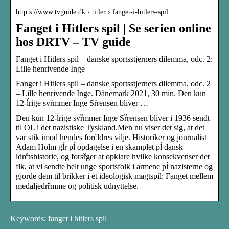
http s://www.tvguide.dk › titler › fanget-i-hitlers-spil
Fanget i Hitlers spil | Se serien online
hos DRTV – TV guide
Fanget i Hitlers spil – danske sportsstjerners dilemma, odc. 2:
Lille henrivende Inge
Fanget i Hitlers spil – danske sportsstjerners dilemma, odc. 2
– Lille henrivende Inge. Dänemark 2021, 30 min. Den kun
12-ĺrige svřmmer Inge Sřrensen bliver …
Den kun 12-ĺrige svřmmer Inge Sřrensen bliver i 1936 sendt
til OL i det nazistiske Tyskland.Men nu viser det sig, at det
var stik imod hendes forćldres vilje. Historiker og journalist
Adam Holm gĺr pĺ opdagelse i en skamplet pĺ dansk
idrćtshistorie, og forsřger at opklare hvilke konsekvenser det
fik, at vi sendte helt unge sportsfolk i armene pĺ nazisterne og
gjorde dem til brikker i et ideologisk magtspil: Fanget mellem
medaljedrřmme og politisk udnyttelse.
Keywords: fanget i hitlers spil