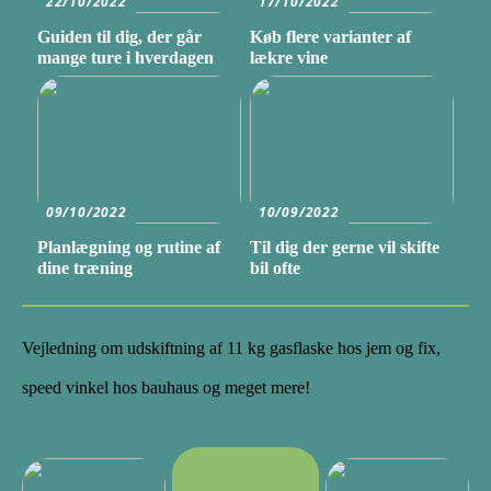
22/10/2022
17/10/2022
Guiden til dig, der går
Køb flere varianter af
mange ture i hverdagen
lækre vine
09/10/2022
10/09/2022
Planlægning og rutine af
Til dig der gerne vil skifte
dine træning
bil ofte
Vejledning om udskiftning af 11 kg gasflaske hos jem og fix,
speed vinkel hos bauhaus og meget mere!