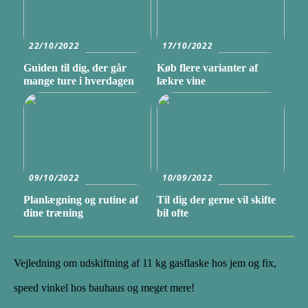
22/10/2022
17/10/2022
Guiden til dig, der går
Køb flere varianter af
mange ture i hverdagen
lækre vine
09/10/2022
10/09/2022
Planlægning og rutine af
Til dig der gerne vil skifte
dine træning
bil ofte
Vejledning om udskiftning af 11 kg gasflaske hos jem og fix,
speed vinkel hos bauhaus og meget mere!